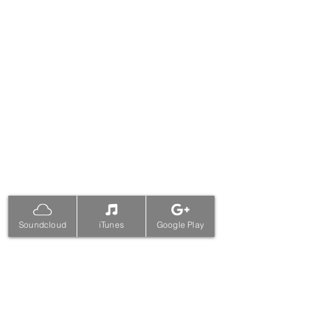
Soundcloud
iTunes
Google Play
Le Musée maritime du Québec remercie La Maison
Méloé pour la réalisation de cette docufiction
ainsi que ses partenaires