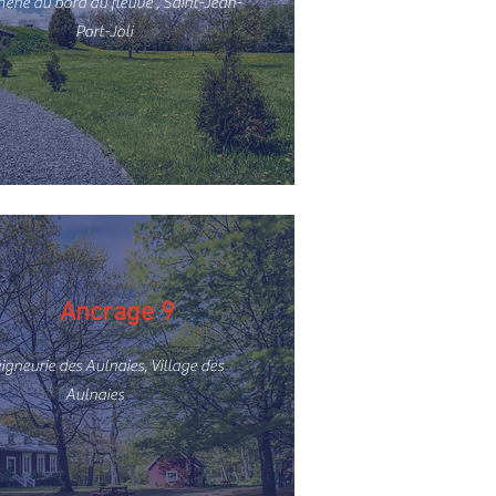
mène au bord du fleuve , Saint-Jean-
Port-Joli
Ancrage 9
igneurie des Aulnaies, Village des
Aulnaies