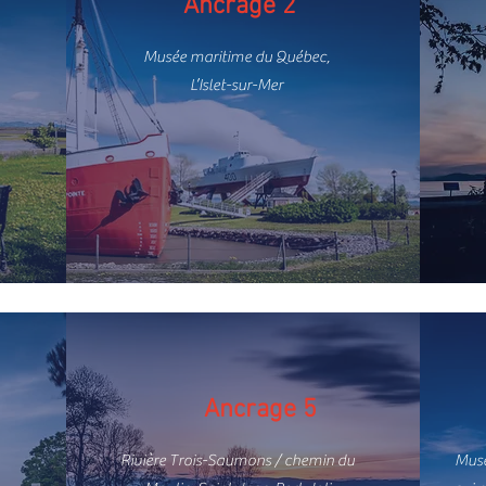
Ancrage 2
Musée maritime du Québec,
L’Islet-sur-Mer
Ancrage 5
Rivière Trois-Saumons / chemin du
Musé