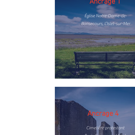
Ancrage 1
Église Notre-Dame-de-
Bonsecours, L’Islet-sur-Mer
Ancrage 4
Cimetière protestant