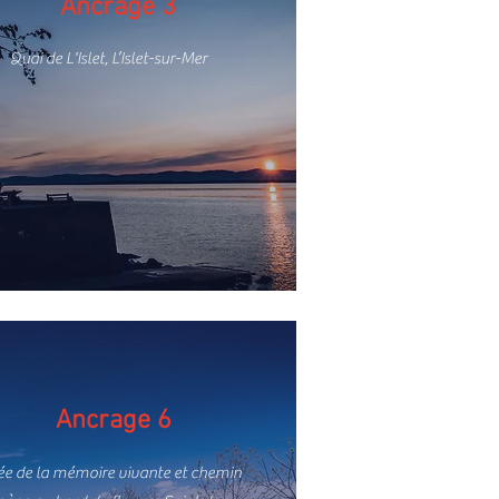
Ancrage 3
Quai de L'Islet, L’Islet-sur-Mer
Ancrage 6
e de la mémoire vivante et chemin