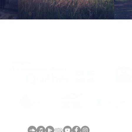
Une expérience auditive, sensorielle et 360°
 du Québec remercie La Maison Méloé pour la réalisation d
ainsi que ses partenaires