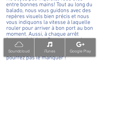
entre bonnes mains! Tout au long du
balado, nous vous guidons avec des
repères visuels bien précis et nous
vous indiquons la vitesse à laquelle
rouler pour arriver à bon port au bon
moment. Aussi, à chaque arrêt
(ancrage), le logo Des promenades
pas comme les autres est peint au
Soundcloud
iTunes
Google Play
sol en grand format. Vous ne
pourrez pas le manquer !
5.
Je suis à Saint-Roch-des-
Aulnaies, est-ce que je peux
faire le trajet du balado en
sens inverse ?
Non. Pour vivre le balado « Ralentis,
la marée monte », vous devez
absolument débuter l’écoute au
point de départ situé à l’Église
Notre-Dame-de-Bonsecours